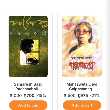
Samaresh Basu
Mahasweta Devi
Rachanabali...
Galpasamag...
₹2,000
₹1,700
-15%
₹2,500
₹1,975
-21%
Add to cart
Add to cart