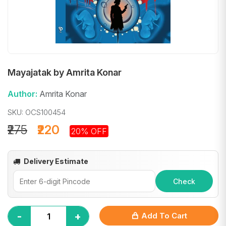
Mayajatak by Amrita Konar
Author:
Amrita Konar
SKU: OCS100454
₹275
₹220
20% OFF
Delivery Estimate
Check
-
+
Add To Cart