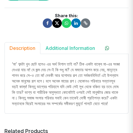
Share this:
Description
Additional Information
‘মা’ শব্দটা খুব ছোট হলেও এর অর্থ বিশাল তাই না? ঠিক একটা বাক্যে মা-এর সংজ্ঞা
দেওয়া যায় না! যে জন্ম দেয় সে-ই কি শুধু মা? যে মমতায় আপন করে নেয়, মাতৃত্বে
পালন করে সে-ও তো মা! দেবকী আর যশোদার গল্প তো সর্বজনবিদিত! এই উপন্যাস
অনেক মানুষের গল্প বলে। বলে অনেক মায়ের গল্প। যেকোনও পরিবারে সন্তানসুখ
বড়ই কাম্য! কিন্তু ভাগ্যের পরিহাসে যদি কেউ সেই সুখ থেকে বঞ্চিত হয় তবে দোষ
কি তার? ভাগ্য বা শারীরিক অসুস্থতা কোনোটাই ওপরই সেই মানুষটার জোর থাকে
না। কিন্তু সমাজ সংসার পরিবার সবাই কেন তাকেই দোষী প্রতিপন্ন করে? একটা
সন্তানকে ঘিরেই সংসারের সব সম্পর্কের সমীকরণ মুহূর্তে পালটে যেতে পারে!
Related Products